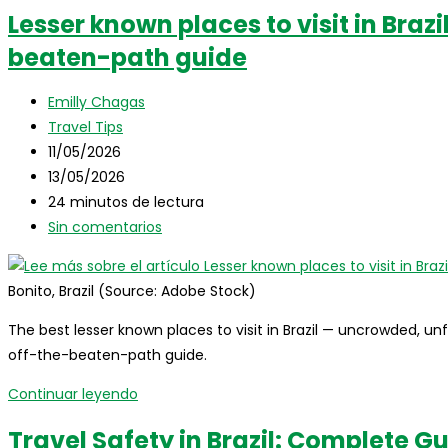
Portuguese
Lesser known places to visit in Brazi
words
beaten-path guide
and
phrases
Autor
for
Emilly Chagas
de
Categoría
tourists:
Travel Tips
la
de
Publicación
the
11/05/2026
entrada:
la
de
Última
complete
13/05/2026
entrada:
la
modificación
Tiempo
Brazil
24 minutos de lectura
entrada:
de
de
Comentarios
travel
Sin comentarios
la
lectura:
de
guide
entrada:
la
Bonito, Brazil (Source: Adobe Stock)
entrada:
The best lesser known places to visit in Brazil — uncrowded, un
off-the-beaten-path guide.
Lesser
Continuar leyendo
known
Travel Safety in Brazil: Complete Gu
places