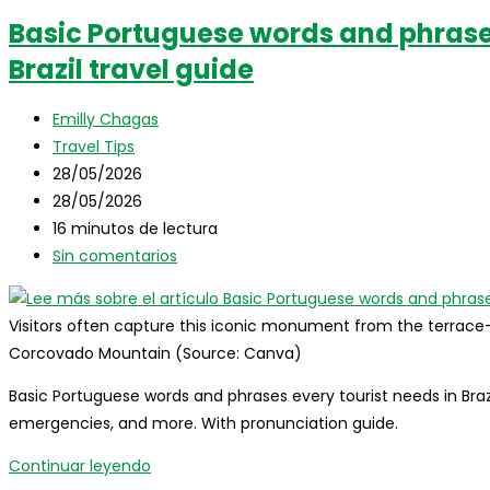
Basic Portuguese words and phrases
Brazil travel guide
Autor
Emilly Chagas
de
Categoría
Travel Tips
la
de
Publicación
28/05/2026
entrada:
la
de
Última
28/05/2026
entrada:
la
modificación
Tiempo
16 minutos de lectura
entrada:
de
de
Comentarios
Sin comentarios
la
lectura:
de
entrada:
la
Visitors often capture this iconic monument from the terrac
entrada:
Corcovado Mountain (Source: Canva)
Basic Portuguese words and phrases every tourist needs in Brazi
emergencies, and more. With pronunciation guide.
Basic
Continuar leyendo