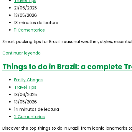
de
Categoría
Travel Tips
visiting
la
de
Publicación
21/06/2025
Brazil
entrada:
la
de
Última
13/05/2026
(that
entrada:
la
modificación
Tiempo
13 minutos de lectura
no
entrada:
de
de
Comentarios
11 Comentarios
one
la
lectura:
de
tells
Smart packing tips for Brazil: seasonal weather, styles, essentia
entrada:
la
you!)
entrada:
How
Continuar leyendo
to
Things to do in Brazil: a complete T
pack
for
Autor
Emilly Chagas
a
de
Categoría
Travel Tips
trip
la
de
Publicación
13/06/2025
to
entrada:
la
de
Última
13/05/2026
Brazil:
entrada:
la
modificación
Tiempo
14 minutos de lectura
the
entrada:
de
de
Comentarios
2 Comentarios
ultimate
la
lectura:
de
guide
Discover the top things to do in Brazil, from iconic landmarks
entrada:
la