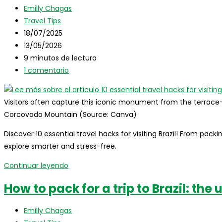
Autor
travel
Emilly Chagas
de
Categoría
outfits
Travel Tips
la
de
Publicación
for
18/07/2025
entrada:
la
de
Última
every
13/05/2026
entrada:
la
modificación
Tiempo
season
9 minutos de lectura
entrada:
de
de
Comentarios
and
1 comentario
la
lectura:
de
region
entrada:
la
Visitors often capture this iconic monument from the terrac
entrada:
Corcovado Mountain (Source: Canva)
Discover 10 essential travel hacks for visiting Brazil! From pac
explore smarter and stress-free.
10
Continuar leyendo
essential
How to pack for a trip to Brazil: the
travel
hacks
Autor
Emilly Chagas
for