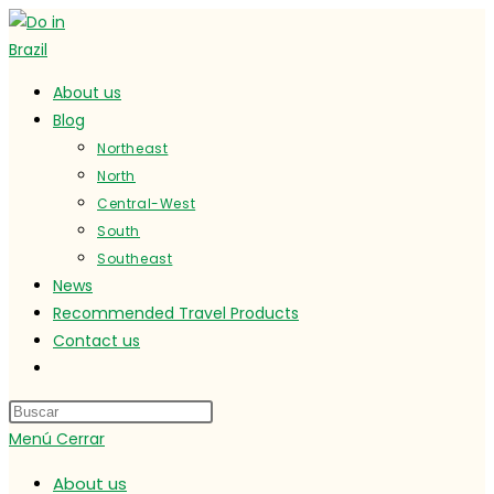
Ir
al
contenido
About us
Blog
Northeast
North
Central-West
South
Southeast
News
Recommended Travel Products
Contact us
Alternar
búsqueda
de
Menú
Cerrar
la
web
About us