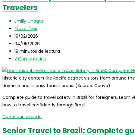
Travelers
to
visit
Autor
in
Emilly Chagas
de
Categoría
Brazil:
Travel Tips
la
de
Publicación
The
19/02/2026
entrada:
la
de
Última
ultimate
04/05/2026
entrada:
la
modificación
Tiempo
off-
19 minutos de lectura
entrada:
de
de
Comentarios
the-
2 Comentarios
la
lectura:
de
beaten-
entrada:
la
path
Historic city centers like Recife attract visitors from around th
entrada:
guide
daytime and in busy tourist areas. (Source: Canva)
Complete guide to travel safety in Brazil for foreigners. Learn 
how to travel confidently through Brazil.
Travel
Continuar leyendo
Safety
Senior Travel to Brazil: Complete gu
in