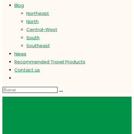
Blog
Northeast
North
Central-West
South
Southeast
News
Recommended Travel Products
Contact us
Alternar
búsqueda
de
la
web