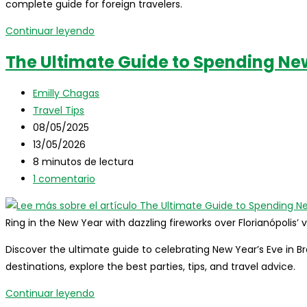
complete guide for foreign travelers.
Christmas
Continuar leyendo
in
The Ultimate Guide to Spending New 
Brazil:
a
Autor
Emilly Chagas
complete
de
Categoría
Travel Tips
travel
la
de
Publicación
08/05/2025
guide
entrada:
la
de
Última
13/05/2026
to
entrada:
la
modificación
Tiempo
8 minutos de lectura
celebrate
entrada:
de
de
Comentarios
1 comentario
the
la
lectura:
de
holidays
entrada:
la
in
Ring in the New Year with dazzling fireworks over Florianópolis
entrada:
paradise
Discover the ultimate guide to celebrating New Year’s Eve in Br
destinations, explore the best parties, tips, and travel advice.
The
Continuar leyendo