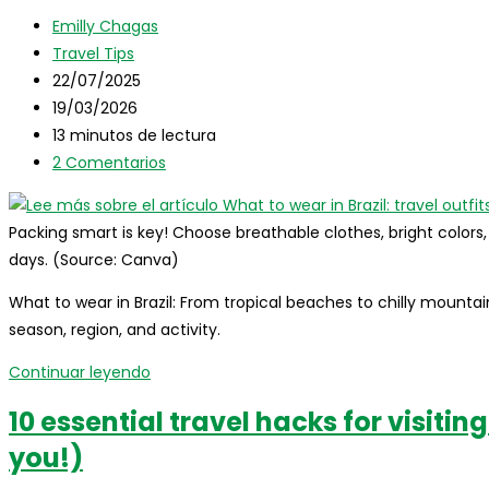
Autor
guide
Emilly Chagas
de
Categoría
for
Travel Tips
la
de
Publicación
older
22/07/2025
entrada:
la
de
Última
travelers
19/03/2026
entrada:
la
modificación
Tiempo
13 minutos de lectura
entrada:
de
de
Comentarios
2 Comentarios
la
lectura:
de
entrada:
la
Packing smart is key! Choose breathable clothes, bright colors
entrada:
days. (Source: Canva)
What to wear in Brazil: From tropical beaches to chilly mountain
season, region, and activity.
What
Continuar leyendo
to
10 essential travel hacks for visiting
wear
you!)
in
Brazil: