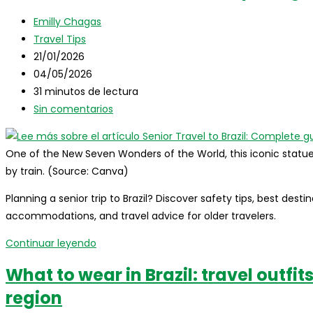
Brazil:
Autor
Emilly Chagas
Complete
de
Categoría
Travel Tips
Guide
la
de
Publicación
21/01/2026
for
entrada:
la
de
Última
04/05/2026
International
entrada:
la
modificación
Tiempo
31 minutos de lectura
Travelers
entrada:
de
de
Comentarios
Sin comentarios
la
lectura:
de
entrada:
la
One of the New Seven Wonders of the World, this iconic statu
entrada:
by train. (Source: Canva)
Planning a senior trip to Brazil? Discover safety tips, best desti
accommodations, and travel advice for older travelers.
Senior
Continuar leyendo
Travel
What to wear in Brazil: travel outfi
to
region
Brazil:
Complete