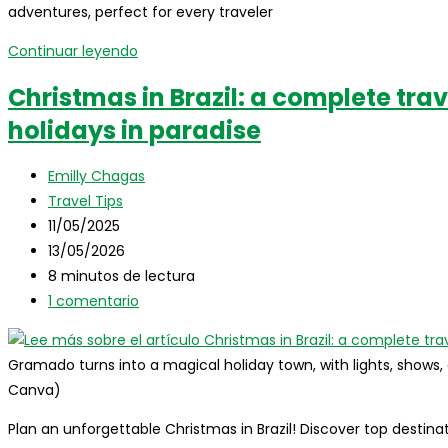
adventures, perfect for every traveler
entrada:
Things
Continuar leyendo
to
Christmas in Brazil: a complete trav
do
holidays in paradise
in
Brazil:
Autor
a
Emilly Chagas
de
Categoría
complete
Travel Tips
la
de
Publicación
Travel
11/05/2025
entrada:
la
de
Última
Guide
13/05/2026
entrada:
la
modificación
Tiempo
8 minutos de lectura
entrada:
de
de
Comentarios
1 comentario
la
lectura:
de
entrada:
la
Gramado turns into a magical holiday town, with lights, shows
entrada:
Canva)
Plan an unforgettable Christmas in Brazil! Discover top destinatio